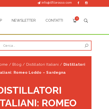
info@ilfilorosso.com
0
P
NEWSLETTER
CONTATTI
ome
/
Blog
/
Distillatori Italiani
/
Distillatori
taliani: Romeo Loddo – Sardegna
DISTILLATORI
ITALIANI: ROMEO