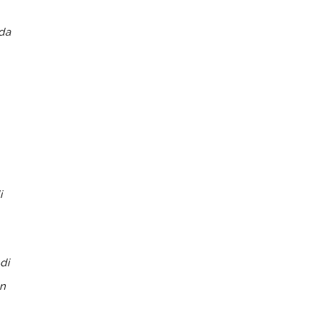
da
i
di
in