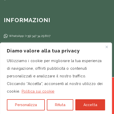
INFORMAZIONI
WhatsApp: (+39) 347 34 29 807
(+39) 347 34 29 807
Diamo valore alla tua privacy
info@ilfilorosso.com
Utilizziamo i cookie per migliorare la tua esperienza
di navigazione, offrirti pubblicità o contenuti
personalizzati e analizzare il nostro traffico.
I prodotti dello shop sono distribuiti da:Flow Process Srl
Cliccando “Accetta”, acconsenti al nostro utilizzo dei
– P. Iva / CF: 12556521008 – © 2026 by Donata Libertini |
cookie.
Politica sui cookie
All Rights Reserved –
Credits
Personalizza
Rifiuta
Accetta