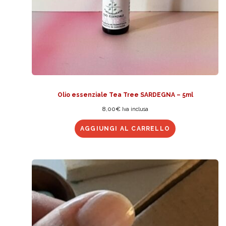
Olio essenziale Tea Tree SARDEGNA – 5ml
8,00
€
Iva inclusa
AGGIUNGI AL CARRELLO