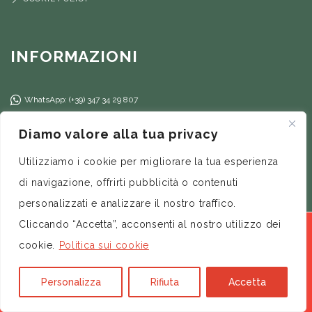
INFORMAZIONI
WhatsApp: (+39) 347 34 29 807
(+39) 347 34 29 807
Diamo valore alla tua privacy
info@ilfilorosso.com
Utilizziamo i cookie per migliorare la tua esperienza
di navigazione, offrirti pubblicità o contenuti
personalizzati e analizzare il nostro traffico.
Cliccando “Accetta”, acconsenti al nostro utilizzo dei
I prodotti dello shop sono distribuiti da:Flow Process Srl
– P. Iva / CF: 12556521008 – © 2026 by Donata Libertini |
cookie.
Politica sui cookie
All Rights Reserved –
Credits
Personalizza
Rifiuta
Accetta