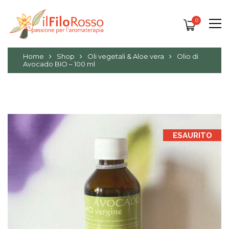
0
Home
Shop
Oli vegetali & Aloe vera
Olio di
Avocado BIO – 100 ml
ESAURITO