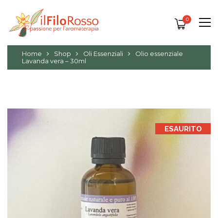
0
Home
Shop
Oli Essenziali
Olio essenziale
Lavanda vera – 30ml
ESAURITO