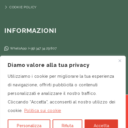
COOKIE POLICY
INFORMAZIONI
WhatsApp: (+39) 347 34 29 807
(+39) 347 34 29 807
Diamo valore alla tua privacy
info@ilfilorosso.com
Utilizziamo i cookie per migliorare la tua esperienza
di navigazione, offrirti pubblicità o contenuti
personalizzati e analizzare il nostro traffico.
I prodotti dello shop sono distribuiti da:Flow Process Srl
Cliccando “Accetta”, acconsenti al nostro utilizzo dei
– P. Iva / CF: 12556521008 – © 2026 by Donata Libertini |
cookie.
Politica sui cookie
All Rights Reserved –
Credits
Personalizza
Rifiuta
Accetta