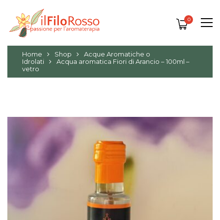
0
Home
Shop
Acque Aromatiche o
Idrolati
Acqua aromatica Fiori di Arancio – 100ml –
vetro