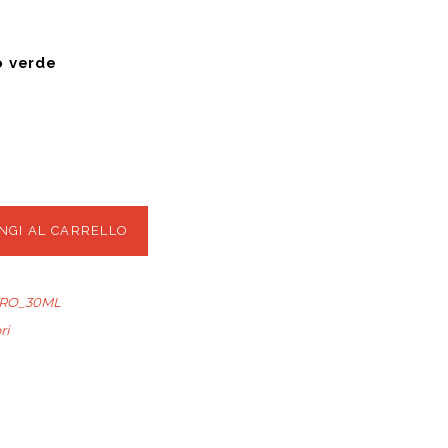
o verde
NGI AL CARRELLO
TRO_30ML
ri