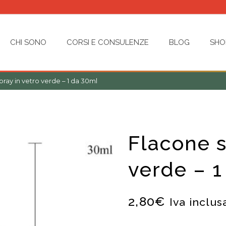
CHI SONO
CORSI E CONSULENZE
BLOG
SHO
pray in vetro verde – 1 da 30ml
Flacone s
verde – 1
2,80
€
Iva inclus