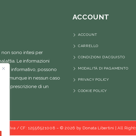
ACCOUNT
ACCOUNT
CARRELLO
s
non sono intesi per
CONDIZIONI D’ACQUISTO
alattia. Le informazioni
MODALITÀ DI PAGAMENTO
copo informativo, possono
, e comunque in nessun caso
PRIVACY POLICY
o la prescrizione di un
COOKIE POLICY
Srl – P. Iva / CF: 12556521008 – © 2026 by Donata Libertini | All Righ