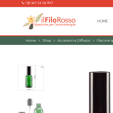
+39 347 34 29 807
HOME
Home
Shop
Accessori e Diffusori
Flacone s