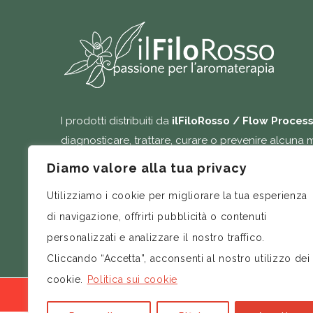
I prodotti distribuiti da
ilFiloRosso / Flow Proces
diagnosticare, trattare, curare o prevenire alcuna m
contenute in questo post hanno esclusivamente s
Diamo valore alla tua privacy
essere modificate o rimosse in qualsiasi momento
Utilizziamo i cookie per migliorare la tua esperienza
possono costituire la formulazione di una diagnosi 
di navigazione, offrirti pubblicità o contenuti
trattamento.
personalizzati e analizzare il nostro traffico.
Cliccando “Accetta”, acconsenti al nostro utilizzo dei
cookie.
Politica sui cookie
I prodotti dello shop sono distribuiti da:Flow Process 