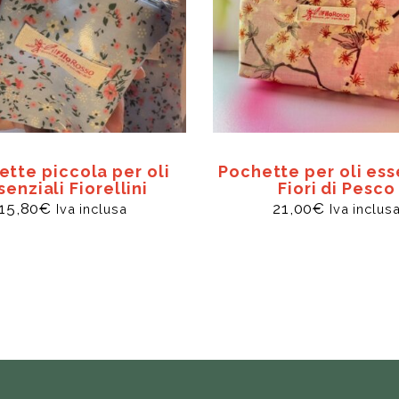
ette piccola per oli
Pochette per oli ess
senziali Fiorellini
Fiori di Pesco
15,80
€
21,00
€
Iva inclusa
Iva inclus