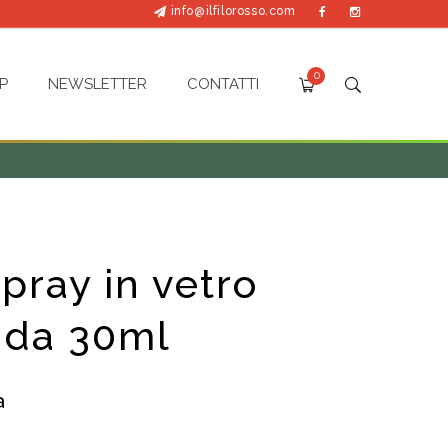
info@ilfilorosso.com
0
P
NEWSLETTER
CONTATTI
pray in vetro
 da 30ml
a